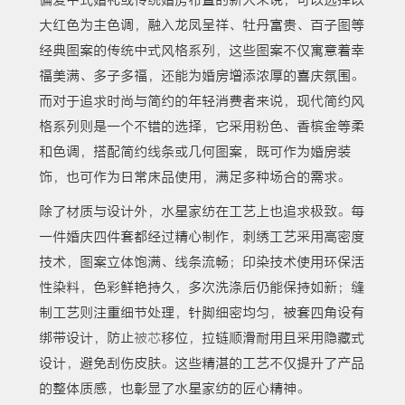
大红色为主色调，融入龙凤呈祥、牡丹富贵、百子图等
经典图案的传统中式风格系列，这些图案不仅寓意着幸
福美满、多子多福，还能为婚房增添浓厚的喜庆氛围。
而对于追求时尚与简约的年轻消费者来说，现代简约风
格系列则是一个不错的选择，它采用粉色、香槟金等柔
和色调，搭配简约线条或几何图案，既可作为婚房装
饰，也可作为日常床品使用，满足多种场合的需求。
除了材质与设计外，水星家纺在工艺上也追求极致。每
一件婚庆四件套都经过精心制作，刺绣工艺采用高密度
技术，图案立体饱满、线条流畅；印染技术使用环保活
性染料，色彩鲜艳持久，多次洗涤后仍能保持如新；缝
制工艺则注重细节处理，针脚细密均匀，被套四角设有
绑带设计，防止
被芯
移位，拉链顺滑耐用且采用隐藏式
设计，避免刮伤皮肤。这些精湛的工艺不仅提升了产品
的整体质感，也彰显了水星家纺的匠心精神。