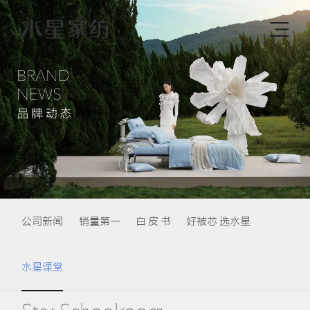
公司新闻
销量第一
白 皮 书
好被芯 选水星
水星课堂