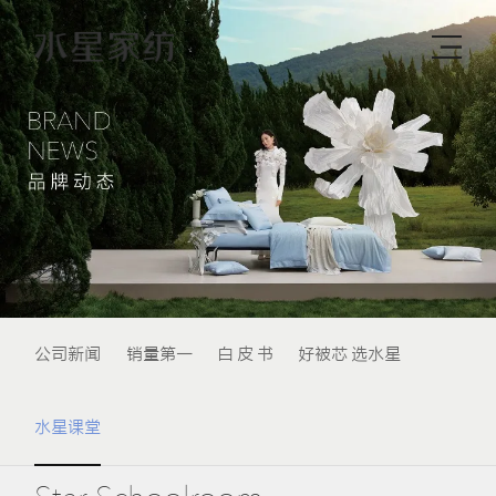
公司新闻
销量第一
白 皮 书
好被芯 选水星
水星课堂