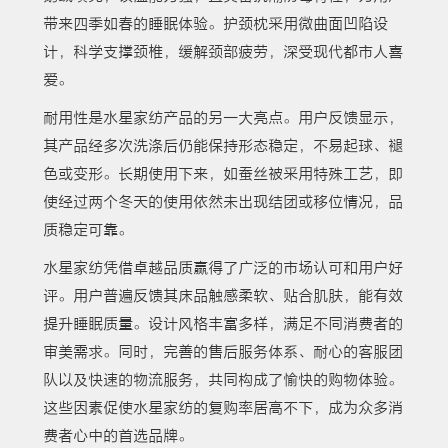
带来四季如春的睡眠体验。护颈枕采用微曲面凹陷设
计，科学支撑颈椎，缓解颈部疲劳，深受现代都市人喜
爱。
耐用性是水星家纺产品的另一大亮点。用户反馈显示，
其产品经多次洗涤后仍能保持形态稳定，不易起球、褪
色或变形。长期使用下来，如蚕丝被采用特殊工艺，即
使经过两个冬天的使用依然未出现结团或移位情况，品
质稳定可靠。
水星家纺凭借卓越品质赢得了广泛的市场认可和用户好
评。用户普遍反馈其床品触感柔软、贴合肌肤，能有效
提升睡眠质量。设计风格丰富多样，满足不同消费者的
审美需求。同时，完善的售后服务体系、耐心的客服团
队以及快速的物流服务，共同构成了愉快的购物体验。
这些因素促使水星家纺的复购率居高不下，成为众多消
费者心中的首选品牌。