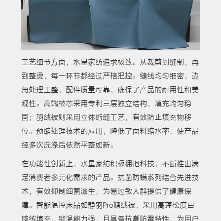
工艺细节方面，水星家纺追求极致。从裁剪到缝制，再
到整烫，每一环节都经过严格把控。缝线均匀细密，边
角处理工整，配件质量可靠，确保了产品的耐用性和美
观性。高端
被芯
采用专利三层独立结构，填充均匀稳
固；羽绒被则采用立体绗缝工艺，有效防止填充物移
位。预缩处理技术的应用，降低了面料缩水率，使产品
经多次洗涤后依然平整如新。
在功能性创新上，水星家纺积极拥抱科技，不断推出满
足消费者多元化需求的产品。抗菌防螨系列结合先进技
术，有效抑制细菌滋生，为易过敏人群提供了健康保
障。智能温控床品如静羽Pro鹅绒被，采用高蓬松度白
鹅绒填充，锁温能力强，且具备抗潮防霉特性，为用户