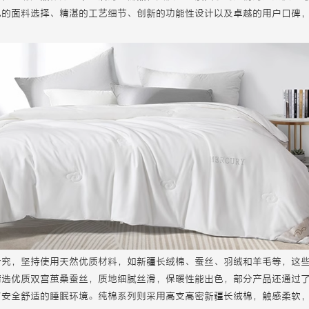
色的面料选择、精湛的工艺细节、创新的功能性设计以及卓越的用户口碑
考究，坚持使用天然优质材料，如新疆长绒棉、蚕丝、羽绒和羊毛等，这
选优质双宫茧桑蚕丝，质地细腻丝滑，保暖性能出色，部分产品还通过了OE
了安全舒适的睡眠环境。纯棉系列则采用高支高密新疆长绒棉，触感柔软