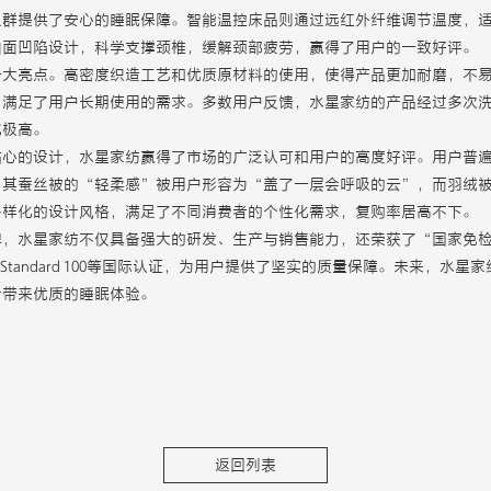
人群提供了安心的睡眠保障。智能温控床品则通过远红外纤维调节温度，
曲面凹陷设计，科学支撑颈椎，缓解颈部疲劳，赢得了用户的一致好评。
一大亮点。高密度织造工艺和优质原材料的使用，使得产品更加耐磨，不
，满足了用户长期使用的需求。多数用户反馈，水星家纺的产品经过多次
比极高。
贴心的设计，水星家纺赢得了市场的广泛认可和用户的高度好评。用户普
。其蚕丝被的“轻柔感”被用户形容为“盖了一层会呼吸的云”，而羽绒
多样化的设计风格，满足了不同消费者的个性化需求，复购率居高不下。
牌，水星家纺不仅具备强大的研发、生产与销售能力，还荣获了“国家免
X Standard 100等国际认证，为用户提供了坚实的质量保障。未来，
者带来优质的睡眠体验。
返回列表