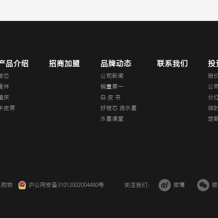
产品介绍
招商加盟
品牌动态
联系我们
投
被芯
公司新闻
股
套件
销量第一
公
婚庆
白 皮 书
分
牛皮席
好被芯 选水星
临
水星课堂
定
上购物
沪公网安备31012002004480号
关注我们：
微博
微