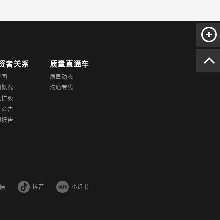
资者关系
质量直通车
价图
质量动态
司概况
沟通专线
红扩股
时公告
期报告
信
抖音
小红书