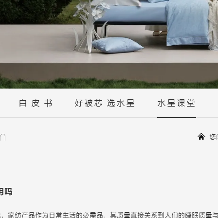
白 皮 书
好被芯 选水星
水星课堂
m
您
用吗
代，家纺产品作为日常生活的必需品，其质量直接关系到人们的睡眠质量