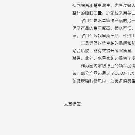
抑制细菌和螨虫滋生，为易过敏
整体的睡眠质量。护颈枕采用微
耐用性是水星家纺产品的另
保了产品的色牢度高、缩水率低
感，耐用性远超同类产品，性价
正是凭借这些卓越的品质和
贴合肌肤，能有效提升睡眠质量
赞誉。此外，水星家纺还提供了
作为国内家纺行业的领军品
荣。部分产品还通过了OEKO-TE
领健康睡眠新风尚，为更多消费
文章标签：