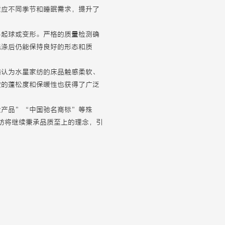
适应不同季节和睡眠需求，提升了
易起球或变形。严格的质量检测确
洗涤后仍能保持良好的形态和质
遍认为水星家纺的床品触感柔软、
被的蓬松度和保暖性也获得了广泛
检产品”“中国驰名商标”等殊
水星家纺将继续秉承品质至上的理念，引