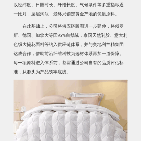
以经纬度、日照时长、纤维长度、气候条件等多重指标逐
一比对，层层淘汰，最终只锁定黄金产地的优质原料。
在此基础上，公司将供应链版图进一步延伸，
将俄罗
斯、德国、加拿大等国
95%白鹅绒，泰国天然乳胶、意大利
色织大提花面料等纳入供应链体系
，
并与
奥地利兰精集团
达成合作
，借助前沿纤维科技为选材体系再加一道保障
。
每一项原料进入体系前，都需通过
公司
自有的品质评估标
准，从源头为产品筑牢底线。