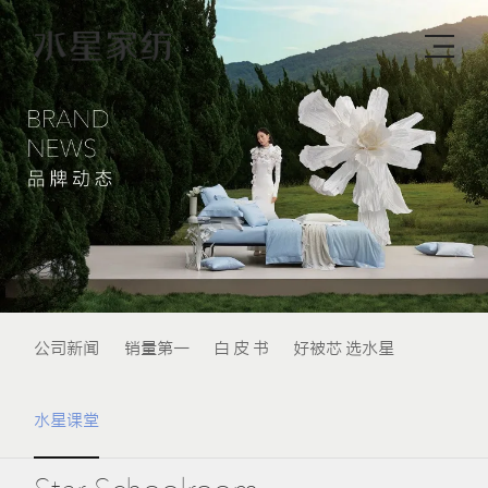
公司新闻
销量第一
白 皮 书
好被芯 选水星
水星课堂