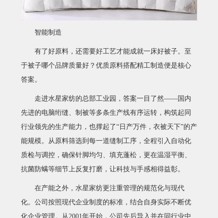
智能制造
有了好原料，还需要好工艺才能成就一床好被子。
至
于
被子哪个品牌质量好？优质原料搭配精工制造便是核心
答案。
走进水星家纺
的
总部工业园，答案一目了然
——
国内
先进的电脑绗缝、制被等多条生产线有序运转，构筑起同
行业领先的生产能力，也
撑起
了
“日产万件，衣被天下”的产
能规模。从原料筛选到每一道缝制工序，全程引入自动化
质检与调控，确保针脚均匀、填充蓬松，更在温湿平衡、
抗菌防螨等细节上反复打磨，让科技与手感相得益彰。
在产能之外，水星家纺更注重管理的规范化与现代
化。公司按照现代企业制度的标准，结合自身实际不断优
化企业管理。从
2001年开始，公司先后导入并在同行业中