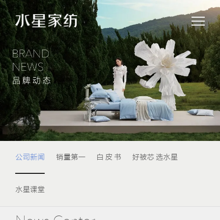
公司新闻
销量第一
白 皮 书
好被芯 选水星
水星课堂