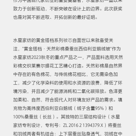
作为中国现代家纺业的重要奠基者，水星家纺一直以来
致力于创新驱动，不断突破在设计上的边界。此次获奖
也是对其不断进取、开拓创新的最好证明。
水星家纺的黄金搭档系列
被芯
自面世以来就备受关
注，"黄金搭档·天然彩棉桑蚕丝西伯利亚鹅绒被"作为
水星家纺2023秋冬的重点产品之一，产品面料选用天然
彩棉交织莱赛尔提花工艺精心打造。天然彩棉是自然界
中存在的有色棉花，与传统棉花相比，它无需染色加
工，减少了化学染料的使用和水资源的浪费，降低了环
境污染，并且减少了能源消耗和二氧化碳排放。色泽更
加柔和、自然，符合现代人对环境友好产品的需求。填
充物为高纬度西伯利亚白鹅绒（绒子含量95%）和
100%桑蚕丝（长丝）。其独特的三层结构设计（水星
家纺专利设计，专利号：ZL 2016 2 1394379.X）将蚕丝
和羽绒两者有机结合：上下层蚕丝贴身透气，羽绒在中