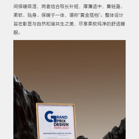
间保暖吸湿，两者结合取长补短，厚薄适中，集轻盈、
柔软、贴身、保暖于一体，堪称"黄金搭档"。整体设计
旨在彰显与自然和谐共生之美，尽享柔软纯净的舒适睡
眠。