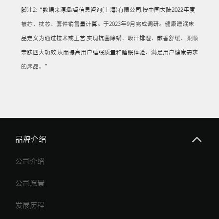
脚注2:“数据来源:欧睿信息咨询(上海)有限公司,按中国大陆2022年度
被芯、枕芯、套件销售量计算。于2023年9月完成调研。健康睡眠床
品定义为通过技术或工艺,实现抗菌除螨、吸汗排湿、散香舒缓、柔顺
亲肤四大功效,从而提高用户睡眠质量和睡眠体验、满足用户健康需求
的床品。”
品牌介绍
公司介绍
公司愿景
发展历程