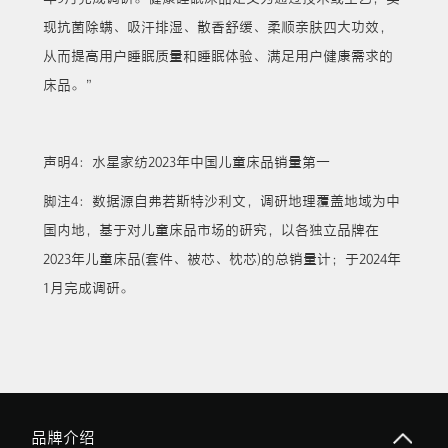
现抗菌除螨、吸汗排湿、散香舒缓、柔顺亲肤四大功效，
从而提高用户睡眠质量和睡眠体验、满足用户健康需求的
床品。”
声明4：水星家纺2023年中国儿童床品销量第一
脚注4：数据源自弗若斯特沙利文，调研地理覆盖地域为中
国内地，基于对儿童床品市场的研究，以各独立品牌在
2023年儿童床品(套件、被芯、枕芯)的总销量计；于2024年
1月完成调研。
品牌介绍