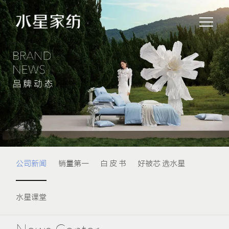
公司新闻
销量第一
白 皮 书
好被芯 选水星
水星课堂