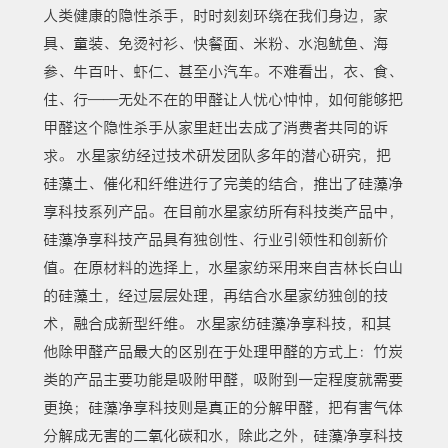
人类健康的隐性杀手，时时刻刻环绕在我们身边，家
具、童装、免烫衬衫、快餐面、米粉、水泡鱿鱼、海
参、牛百叶、虾仁、甚至小汽车。不难看出，衣、食、
住、行——无处不在的甲醛让人忧心忡忡，如何能够把
甲醛这个隐性杀手从家里赶出去成了消费者共同的诉
求。 水星家纺经过技术研发团队多年的潜心研究，把
硅藻土、催化和纤维进行了完美的结合，推出了硅藻净
享科技系列产品。在目前水星家纺所有科技类产品中，
硅藻净享科技产品具有独创性、行业引领性和创新价
值。在原材料的选择上，水星家纺采用来自吉林长白山
的硅藻土，经过层层处理，再结合水星家纺独创的技
术，融合成新型纤维。 水星家纺硅藻净享科技，和其
他除甲醛产品最大的区别在于处理甲醛的方式上：竹炭
类的产品主要功能是吸附甲醛，吸附到一定程度就需要
更换；硅藻净享科技则是真正的分解甲醛，把有害气体
分解成无害的二氧化碳和水，除此之外，硅藻净享科技