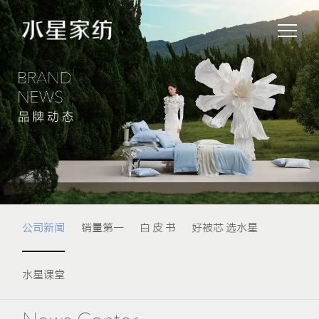
公司新闻
销量第一
白 皮 书
好被芯 选水星
水星课堂