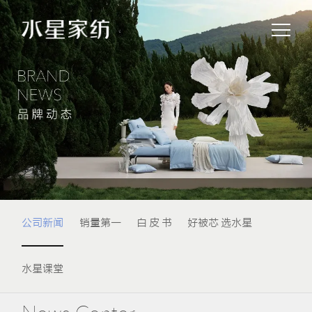
公司新闻
销量第一
白 皮 书
好被芯 选水星
水星课堂