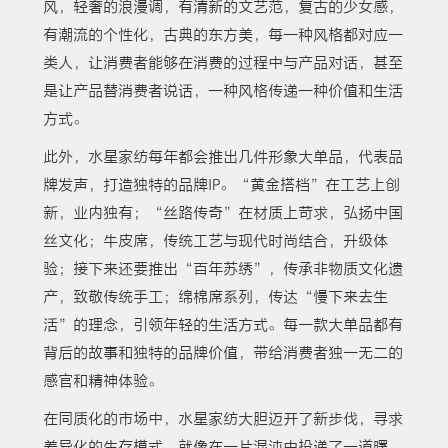
风，轻奢的浪漫调，有清新的文艺范，复古的少女感，
有潮流的个性化，古典的东方美，每一种风格都对应一
类人，让消费者能够在消费的过程中与产品对话，甚至
是让产品替消费者说话，一种风格传递一种价值和生活
方式。
此外，水星家纺每年都会推出几件形象大单品，代表品
牌发声，打造独特的品牌IP。“黄金搭档”在工艺上创
新，业内独有；“丝路传奇”在材质上苛求，弘扬中国
丝文化；牛皮席，传统工艺与现代时尚结合，升级体
验；接下来还要推出“百年苏绣”，传承非物质文化遗
产，致敬传统手工；绵棉席系列，传达“慢下来去生
活”的理念，引领年轻的生活方式。每一款大单品都有
背后的故事和独特的品牌价值，带给消费者独一无二的
感官和精神体验。
在同质化的市场中，水星家纺大胆迈开了新步伐，寻求
差异化的生存模式，就像在一片混沌中投递了一道曙