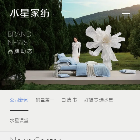
公司新闻
销量第一
白 皮 书
好被芯 选水星
水星课堂