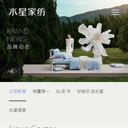
公司新闻
销量第一
白 皮 书
好被芯 选水星
水星课堂