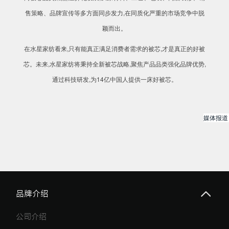
售策略、品牌宣传等多方面同步发力,在同质化严重的市场竞争中脱
颖而出。
在水星家纺看来,只有能真正满足消费者需求的被芯,才是真正的好被
芯。未来,水星家纺将秉持全新被芯战略,聚焦产品品类强化品牌优势,
通过科技研发,为14亿中国人提供一床好被芯。
媒体报道
品牌介绍
公司介绍