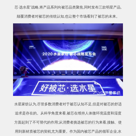
芯·选水星”战略,将产品系列向被芯品类聚焦,同时发布三款明星产品,
颠覆消费者对被芯的传统认知,也让整个市场看到了被芯的未来。
水星家纺认为,尽管多数消费者对于被芯认知不足,但是对被芯的舒适
追求是存在的。从科学角度来看,被芯在维持人体微环境温度和湿度
方面起到了不可替代的作用;从消费者挑选被芯的行为来看,接触、使
用到新材质被芯的契机尤为重要。作为国内被芯产品的领军企业,水