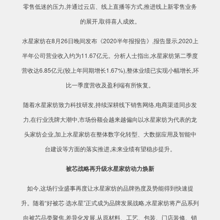
零售低迷的压力,并通过云店、线上直播等方式,推进线上新零售业务
的展开,取得喜人成效。
水星家纺在8月26日晚间发布《2020半年报报告》,报告显示,2020上
半年公司营业收入约为11.67亿元。分析人士指出,水星家纺第二季度
营收达6.85亿元(较上年同期增长1.67%),整体业绩已实现小幅增长,环
比一季度营收及盈利端有所恢复。
随着水星家纺致力科技研发,持续深耕线下销售网络,电商渠道同步发
力,在行业洗牌大潮中,市场份额会越来越偏向以水星家纺为代表的龙
头家纺企业,加上水星家纺在整体数字化转型、大数据应用及智能中
台建设等方面的落实推进,未来业绩有望稳步提升。
被芯战略再升级水星家纺动力焕新
如今,这场行业盛事再度让水星家纺的品牌热度及势能得到快速提
升。随着“好被芯·选水星”正式成为品牌发展战略,水星家纺将产品系列
向被芯品类聚焦,差异化发展,从原材料、工艺、包装、门店装修、销