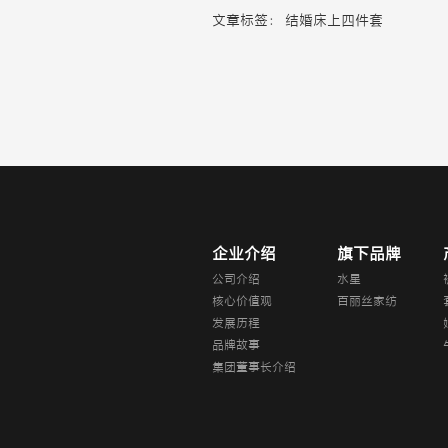
文章标签：
结婚床上四件套
企业介绍
旗下品牌
公司介绍
水星
核心价值观
百丽丝家纺
发展历程
品牌故事
集团董事长介绍