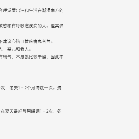
合睡觉爱出汗和生活在潮湿南方的
敏感和有呼吸道疾病的人。但其弹
不建议心脑血管疾病患者盖。
人、婴儿和老人。
有暖气，本身就比较干燥，因此不
次，冬天1－2个月清洗一次。清
在夏天最好每周曝晒1－2次，冬
。