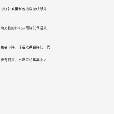
及时修补或重新包边以免绒絮外
少填充物的体积从而降低保温效
难免会下降，保温效果会降低，同
品牌有很多，水星家纺是其中之