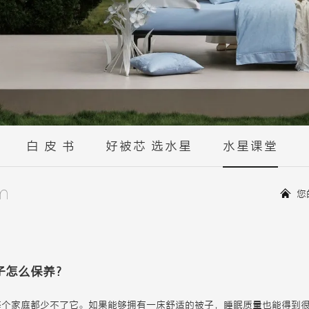
白 皮 书
好被芯 选水星
水星课堂
m
您
子怎么保养？
每个家庭都少不了它。如果能够拥有一床舒适的被子，睡眠质量也能得到