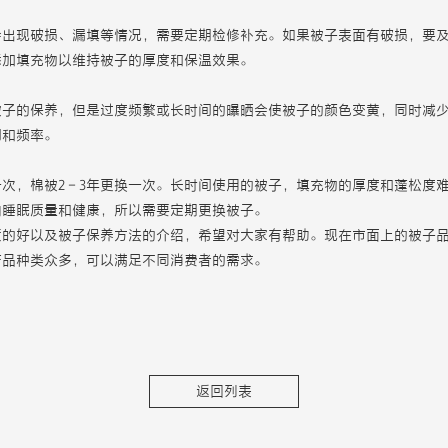
会出现破损、漏填等情况，需要定期检修补充。如果被子表面有破损，要
添加填充物以维持被子的厚度和保温效果。
被子的保养，但是过度频繁或长时间的曝晒会使被子的颜色变黄，同时减
间和频率。
一次，棉被2－3年更换一次。长时间使用的被子，填充物的厚度和蓬松度
响睡眠质量和健康，所以需要定期更换被子。
质的好以及被子保养方法的介绍，希望对大家有帮助。现在市面上的被子
产品种类众多，可以满足不同消费者的需求。
返回列表