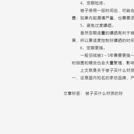
4、定期检修。
被子使用一段时间后，可能
露；如果内部漏填严重，也需要
5、避免过度曝晒。
虽然定期适量的曝晒有利于
果，所以要适度控制好曝晒的时
6、定期更换。
一般羽绒被3－5年需要更换
时细菌和螨虫也会大量繁殖，影
上文就是关于被子买什么材
一，这是国内知名的家纺品牌，
文章标签：
被子买什么材质的好