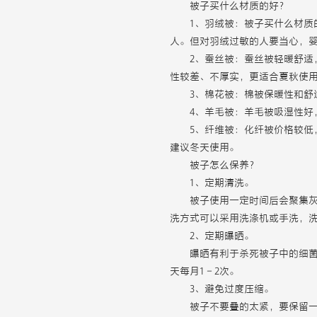
被子买什么材质的好？
1、羽绒被：被子买什么材
人。但对羽绒过敏的人要当心，
2、蚕丝被：蚕丝被轻暖舒
性较差、不厚实，更适合夏秋使
3、棉花被：棉被保暖性和
4、羊毛被：羊毛被吸湿性好
5、纤维被：化纤被价格较
建议冬天使用。
被子怎么保养？
1、定期清洗。
被子使用一定时间后会聚集灰
洗方式可以采用洗涤机或手洗，
2、定期曝晒。
曝晒有利于杀死被子中的细菌
天每月1－2次。
3、避免过度压缩。
被子不要叠的太紧，要保留