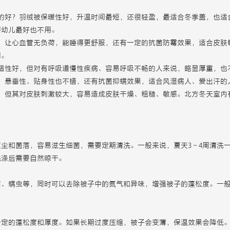
质的好？羽绒被保暖性好，升温时间最短，还很轻盈，最适合冬季盖，也适
婴幼儿最好也不用。
适，让心血管无负荷，能睡得更舒服，还有一定的抗菌防霉效果，适合皮肤
用。
舒适性好，但对有呼吸道慢性疾病、容易呼吸不畅的人来说，略显厚重，也
，悬垂性、贴身性也不错，还有抗菌抑螨效果，适合风湿病人、爱出汗的
低，但其对皮肤刺激较大，容易造成皮肤干燥、粗糙、敏感。北方冬天室内
尘和菌落，容易滋生细菌，需要定期清洗。一般来说，夏天3－4周清洗一
洗涤后需要自然晾干。
、螨虫等，同时可以去除被子中的氮气和异味，增强被子的蓬松度。一般
一定的蓬松度和厚度。如果长期过度压缩，被子会变薄，保温效果会降低