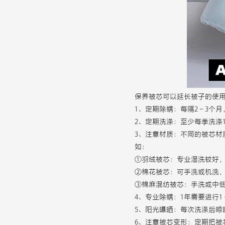
保养被芯可以延长被子的使
1、定期除螨：每隔2－3个
2、定期洗涤：至少每季洗涤
3、注意材质：不同的被芯材
如：
①羽绒被芯：专业湿洗较好
②棉花被芯：可手洗或机洗
③棉麻混纺被芯：手洗或中
4、专业除螨：1年需要进行
5、阳光曝晒：每次洗涤后晾
6、注意被芯变形：定期把被