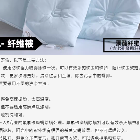
用寿命，以下是主要方法：
月，使用防螨强力喷雾除螨一次。可以有效杀死螨虫和螨卵，阻止螨虫繁殖
1次，更多次则更好。清除脏垢和尘埃，除去污垢中的螨卵。
质要采用不同的洗涤方法。
，避免高速振动、太高温度。
，但不要选用高沸点洗涤剂。
低速机洗均可。
1－2次专业的氟氯卡糜螨除螨处理。氟氯卡糜螨除螨剂可以有效杀灭螨虫
晒被芯，阳光中的紫外线有很强的杀菌灭螨效果。但不可曝晒过久。
芯摊开，避免久压而变形。摊开后再收紧，可以避免掉毛和积灰。