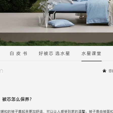
白 皮 书
好被芯 选水星
水星课堂
m
您
？被芯怎么保养？
软暖和的被子盖起来更加舒适，可以让人感受到家的温馨。被子是由被面