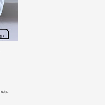
。
和螨卵。