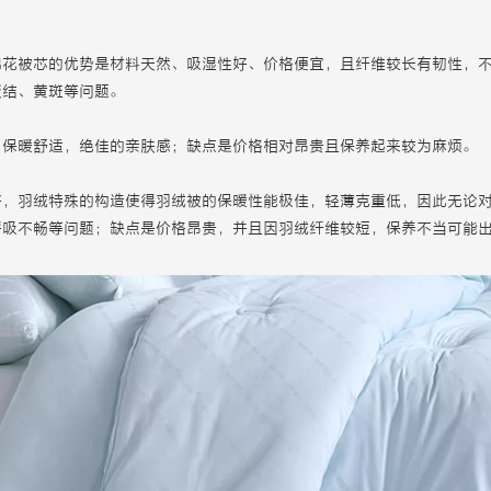
棉花被芯的优势是材料天然、吸湿性好、价格便宜，且纤维较长有韧性，
板结、黄斑等问题。
，保暖舒适，绝佳的亲肤感；缺点是价格相对昂贵且保养起来较为麻烦。
好，羽绒特殊的构造使得羽绒被的保暖性能极佳，轻薄克重低，因此无论
呼吸不畅等问题；缺点是价格昂贵，并且因羽绒纤维较短，保养不当可能