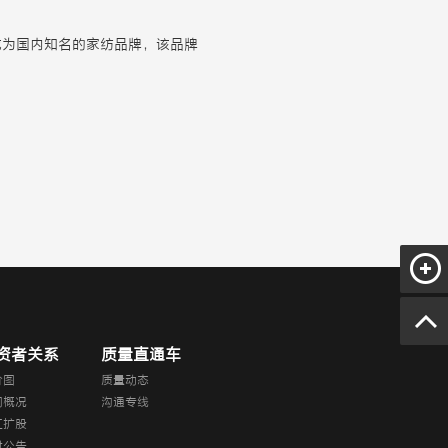
成为国内知名的家纺品牌，该品牌
资者关系
质量直通车
价图
质量动态
司概况
沟通专线
红扩股
时公告