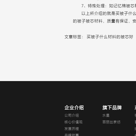
7、特殊处理：如记忆棉被芯
以上所介绍的就是买被子什
的被子被芯材料，质量有保证，
文章标签：
买被子什么材料的被芯好
企业介绍
旗下品牌
公司介绍
水星
核心价值观
百丽丝家纺
发展历程
品牌故事