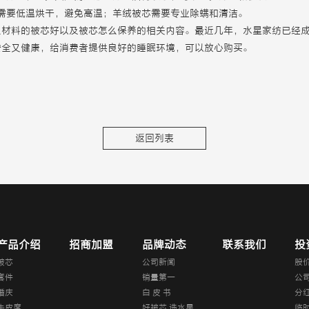
需要低温烘干，避免高温；羊绒被芯需要专业除螨和清洁。
么材料的被芯好以及被芯怎么保养的相关内容。最近几年，水星家纺已经
安全又健康，给消费者提供良好的睡眠环境，可以放心购买。
返回列表
产品介绍
招商加盟
品牌动态
联系我们
投
被芯
公司新闻
股
套件
销量第一
公
婚庆
白 皮 书
分
牛皮席
好被芯 选水星
临