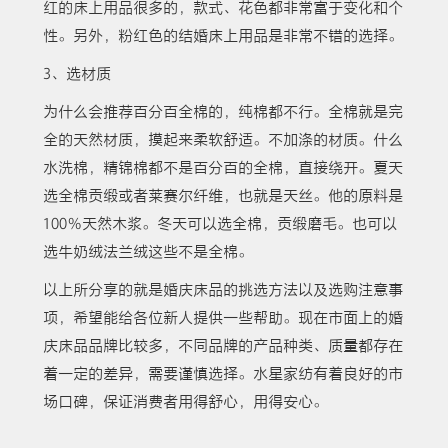
红的床上用品很多的，款式、花色都非常富于变化和个
性。另外，粉红色的结婚床上用品是非常不错的选择。
3、选材质
为什么会推荐百分百全棉的，纯棉都不行。全棉就是完
全的天然材质，摸起来柔软舒适。不加涤的材质。什么
水洗棉，精锦棉都不是百分百的全棉，直接绕开。夏天
选全棉贡缎或者莱赛尔纤维，也就是天丝。他的原料是
100％天然木浆。冬天可以选全棉，贡缎磨毛。也可以
选牛奶绒法兰绒这些不是全棉。
以上所分享的就是婚庆床品的挑选方法以及选购注意事
项，希望能给各位新人提供一些帮助。现在市面上的婚
庆床品品牌比较多，不同品牌的产品种类、质量都存在
着一定的差异，需要谨慎选择。水星家纺有着良好的市
场口碑，保证消费者用得舒心，用得安心。