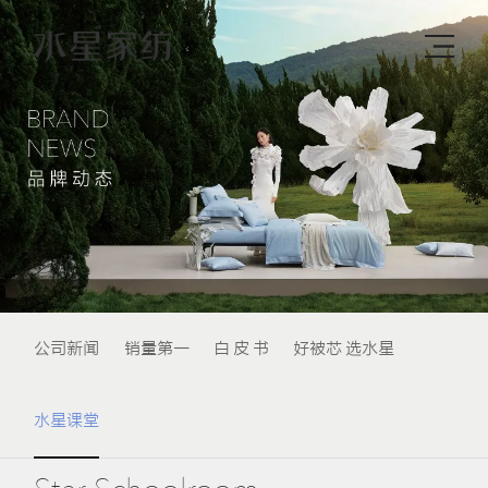
公司新闻
销量第一
白 皮 书
好被芯 选水星
水星课堂