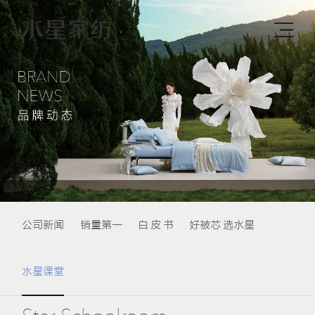
公司新闻
销量第一
白 皮 书
好被芯 选水星
水星课堂