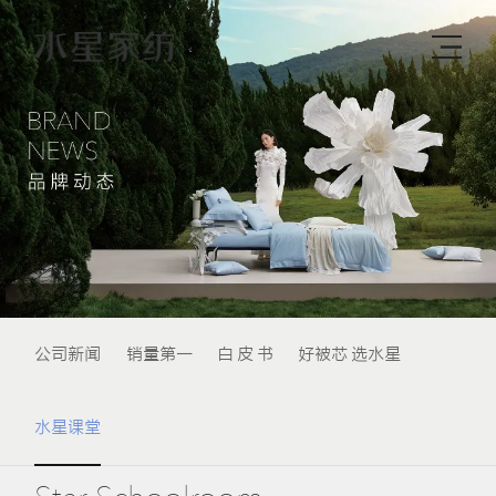
公司新闻
销量第一
白 皮 书
好被芯 选水星
水星课堂