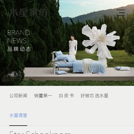
公司新闻
销量第一
白 皮 书
好被芯 选水星
水星课堂