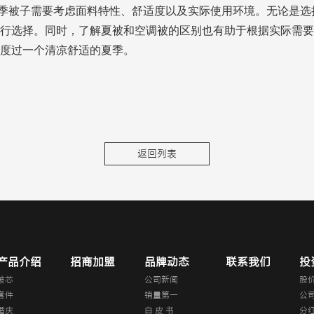
季被子需要考虑面料特性、舒适度以及实际使用环境。无论是选
行选择。同时，了解夏被和空调被的区别也有助于根据实际需要
度过一个清凉舒适的夏季。
返回列表
产品介绍
招商加盟
品牌动态
联系我们
投
被芯
公司新闻
股
套件
销量第一
公
婚庆
白 皮 书
分