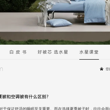
白 皮 书
好被芯 选水星
水星课堂
m
您
夏被和空调被有什么区别？
对于保证舒适的睡眠至关重要。而在选择夏季被子时，往往会面