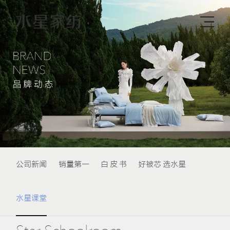
公司新闻
销量第一
白 皮 书
好被芯 选水星
水星课堂