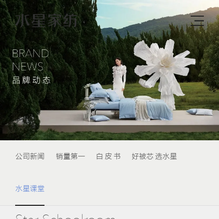
公司新闻
销量第一
白 皮 书
好被芯 选水星
水星课堂