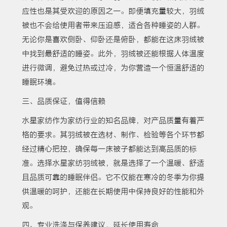
应性也是其受欢迎的原因之一。即便填充量较大，羽绒
被也不会给使用者带来压迫感，适合各种睡姿的人群。
无论你是喜欢侧卧、仰卧还是俯卧，都能在这床羽绒被
中找到最舒适的睡姿。此外，羽绒被还能根据人体温度
进行微调，避免过热或过冷，为你营造一个恒温舒适的
睡眠环境。
三、品质保证，值得信赖
水星家纺作为家纺行业的知名品牌，对产品质量有着严
格的要求。其羽绒被在选材、制作、检验等各个环节都
经过精心把控，确保每一床被子都能达到高品质的标
准。选择水星家纺羽绒被，就是选择了一个温暖、舒适
且品质可靠的睡眠伴侣。它不仅能在寒冷的冬季为你提
供温暖的呵护，还能在长期使用中保持良好的性能和外
观。
四、专业洗涤与保养建议，延长使用寿命