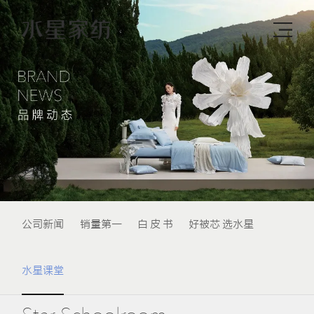
公司新闻
销量第一
白 皮 书
好被芯 选水星
水星课堂