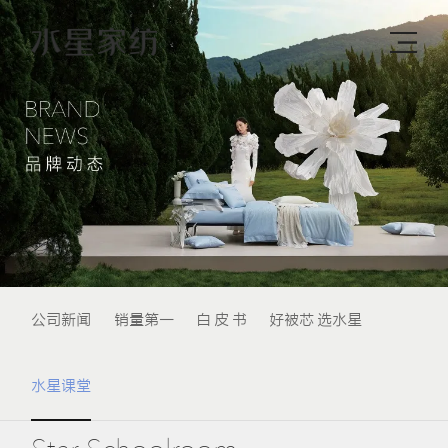
公司新闻
销量第一
白 皮 书
好被芯 选水星
水星课堂