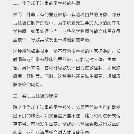
二、化学加工过重的蚕丝被的味道
然而，并非所有的蚕丝被都带有这种自然的清香。部分
蚕丝被在制作过程中，为了脱胶处理会加入冰醋酸等化
学物质。如果处理不当，这些化学物质可能会残留在蚕
丝被中，导致其散发出一种略酸的味道。
这种酸味如果很重，是不符合蚕丝被的国家标准的。长
时间盖这种带有酸味的蚕丝被，可能会对人体产生危
害。具体来说，它可能导致机体出现过敏症状，如皮肤
瘙痒、红肿等。同时，这种酸味还易滋生细菌，增加皮
肤感染的风险。
三、劣质蚕丝被的味道
除了化学加工过重的蚕丝被外，劣质蚕丝被也可能散发
出不良的味道。如果蚕丝质量不佳、储存时间过长或储
存不当，可能发生霉变。制成的蚕丝被会散发出发霉的
味道，这种味道同样会对人体造成伤害。