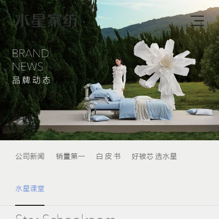
公司新闻
销量第一
白 皮 书
好被芯 选水星
水星课堂