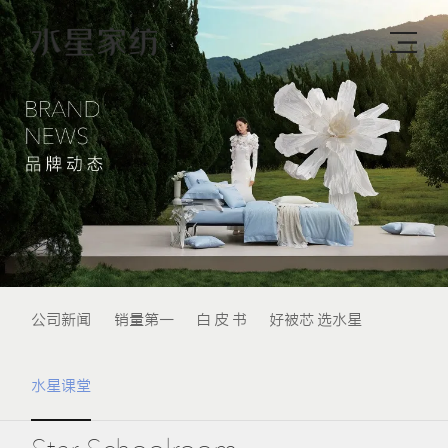
公司新闻
销量第一
白 皮 书
好被芯 选水星
水星课堂