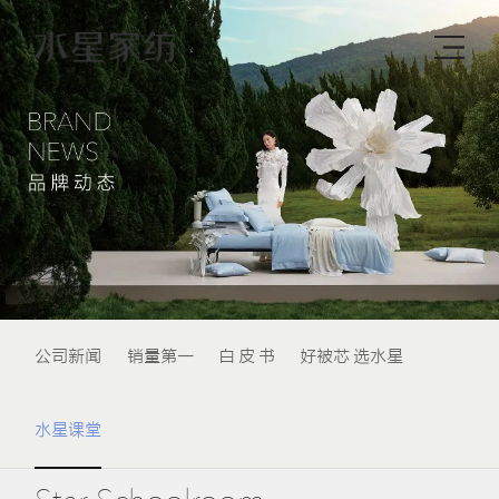
公司新闻
销量第一
白 皮 书
好被芯 选水星
水星课堂