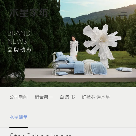
公司新闻
销量第一
白 皮 书
好被芯 选水星
水星课堂