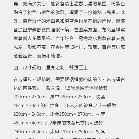
美，充满少女心，能够营造出温馨浪漫的氛围。粉紫色
融合了粉色与紫色的优雅，增添了一份神秘与高贵。此
外，清新淡雅的米白色和淡蓝色也是不错的选择，能够
营造出宁静舒适的睡眠环境。在图案方面，龙凤呈祥寓
意着新人龙凤呈祥、百年好合；鸳鸯戏水则象征着夫妻
恩爱、形影不离；花卉图案如牡丹、玫瑰、百合等则寓
意着富贵、爱情和纯洁。
四、尺寸规格：量身定制，舒适至上
在选择尺寸规格时，需要根据婚房的床的尺寸来选择合
适的四件套。一般来说，1.5米床通常选择被套
200cm×230cm、床单230cm×250cm、枕套
48cm×74cm的四件套；1.8米床的被套尺寸一般为
220cm×240cm、床单250cm×270cm、枕套
48cm×74cm；而2米床的被套尺寸则可选择
240cm×260cm、床单270cm×290cm、枕套