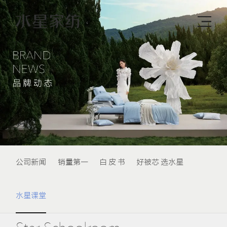
公司新闻
销量第一
白 皮 书
好被芯 选水星
水星课堂