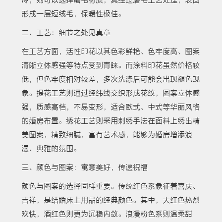
形成一层短绒毛，保暖性极佳。
二、工艺：细节之处见真章
在工艺方面，活性印花以其色彩鲜艳、色牢度高、图案
清晰立体感强等特点受到青睐。而涂料印花虽然价格较
低，但色牢度相对较差，多次洗涤后可能会出现褪色现
象。提花工艺则通过经纬线交织形成花纹，图案立体感
强，质感高档，不易变形，适合欧式、中式等华丽风格
的婚房布置。绣花工艺则采用刺绣手法在面料上绣出精
美图案，精致细腻，富有艺术感，能够为婚房增添浪
漫、典雅的氛围。
三、颜色与图案：寓意美好，传递祝福
颜色与图案的选择同样重要。传统红色系象征着喜庆、
吉祥，是结婚床上用品的经典颜色。其中，大红色热烈
欢快，酒红色则更为沉稳内敛。浪漫粉色系则温柔甜