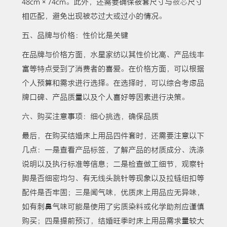
48cm×74cm。此外，还需要确保被套尺寸与
被芯
尺寸
相匹配，避免出现被芯过大或过小的情况。
五、品牌与价格：性价比是关键
在品牌与价格方面，水星家纺以其性价比高、产品线丰
富等特点受到了消费者的喜爱。在价格方面，可以根据
个人预算和需求进行选择。在选择时，可以综合考虑品
牌口碑、产品质量以及个人喜好等因素进行决策。
六、购买注意事项：细心挑选，确保品质
最后，在购买结婚床上用品四件套时，还需要注意以下
几点：一是查看产品标签，了解产品的材质成分、洗涤
说明以及执行标准等信息；二是检查做工细节，观察针
脚是否细密均匀、有无线头跳针等现象以及拉链纽扣等
配件是否牢固；三是闻气味，优质床上用品应无异味，
如有刺鼻气味可能是使用了劣质染料或化学助剂应谨慎
购买；四是提前预订，结婚旺季时床上用品需求量较大