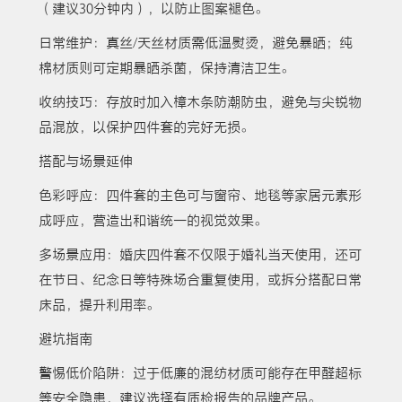
（建议30分钟内），以防止图案褪色。
日常维护：真丝/天丝材质需低温熨烫，避免暴晒；纯
棉材质则可定期暴晒杀菌，保持清洁卫生。
收纳技巧：存放时加入樟木条防潮防虫，避免与尖锐物
品混放，以保护四件套的完好无损。
搭配与场景延伸
色彩呼应：四件套的主色可与窗帘、地毯等家居元素形
成呼应，营造出和谐统一的视觉效果。
多场景应用：婚庆四件套不仅限于婚礼当天使用，还可
在节日、纪念日等特殊场合重复使用，或拆分搭配日常
床品，提升利用率。
避坑指南
警惕低价陷阱：过于低廉的混纺材质可能存在甲醛超标
等安全隐患，建议选择有质检报告的品牌产品。