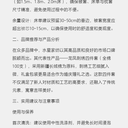
（如1.5m、1.8m、2.0m床），确保被套、床单与枕套
尺寸精准，避免使用过程中的不便。
余量设计：床单建议预留30-50cm的垂边，被套宽度应
超出
被芯
10-15cm，以确保使用时的舒适度和美观度。
二、品牌推荐与产品分析
在众多品牌中，水星家纺以其高品质和良好的市场口碑
脱颖而出。其代表性产品——龙凤刺绣四件套（全棉
100支），采用新疆长绒棉为原料，刺绣工艺细腻入
微，礼盒包装更是适合作为婚庆赠礼之选。这款四件套
不仅满足了新人对材质和工艺的高要求，还融入了传统
元素，寓意吉祥美好。
三、实用建议与注意事项
使用与保养
首次清洗：建议使用中性洗涤剂，并避免长时间浸泡