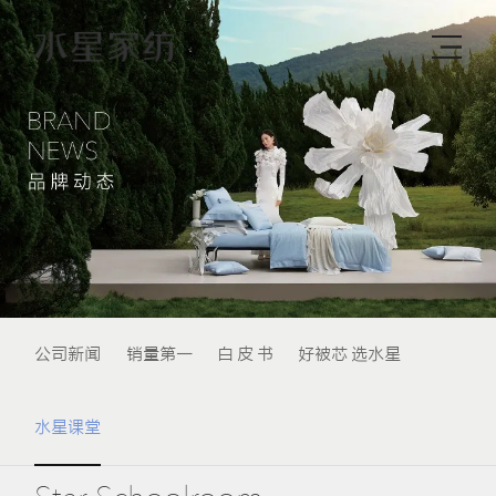
公司新闻
销量第一
白 皮 书
好被芯 选水星
水星课堂