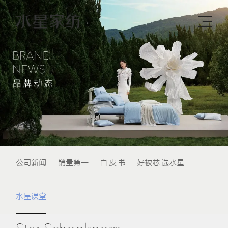
公司新闻
销量第一
白 皮 书
好被芯 选水星
水星课堂