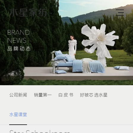
公司新闻
销量第一
白 皮 书
好被芯 选水星
水星课堂