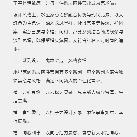
了整体精致感，让每一件婚庆四件套都成为艺术品。
设计风格上，水星家纺巧妙融合传统与现代元素。以大
红色为主色调，融入龙凤呈祥、牡丹富贵等传统吉祥图
案，寓意喜庆与幸福；同时，部分系列结合简约线条与
淡雅色调，既保留婚庆氛围，又符合年轻人对时尚的追
求。
二、系列设计：寓意深远，风格多样
水星家纺婚庆四件套拥有多个系列，每个系列均蕴含独
特寓意与风格，满足不同新人的个性化需求。
禧·云锦良缘：以云锦为灵感，寓意新人缘分深厚、生
活美满。
禧·喜柿盈门：以柿子为设计元素，象征事事如意、幸
福满溢。
禧·同心利事：以同心结为灵感，寓意新人永结同心、