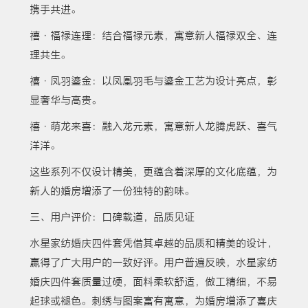
携手共进。
禧·福禄连理：结合福禄元素，寓意新人福禄双全、连
理共生。
禧·凤羽鎏金：以凤凰羽毛与鎏金工艺为设计亮点，彰
显奢华与高贵。
禧·萌龙来喜：融入龙元素，寓意新人龙腾虎跃、喜气
洋洋。
这些系列不仅设计精美，更蕴含着深厚的文化底蕴，为
新人的婚房增添了一份独特的韵味。
三、用户评价：口碑载道，品质见证
水星家纺婚庆四件套凭借其卓越的品质和精美的设计，
赢得了广大用户的一致好评。用户普遍反映，水星家纺
婚庆四件套质量过硬，面料柔软舒适，做工精细，不易
起球或褪色。刺绣与图案富有寓意，为婚房增添了喜庆