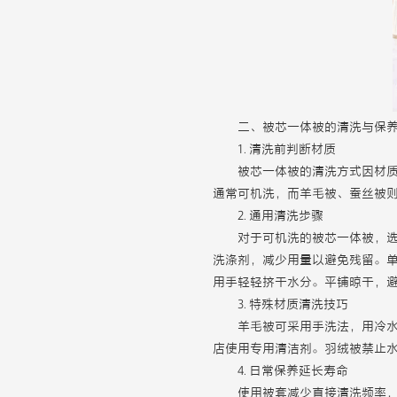
二、被芯一体被的清洗与保
1. 清洗前判断材质
被芯一体被的清洗方式因材
通常可机洗，而羊毛被、蚕丝被
2. 通用清洗步骤
对于可机洗的被芯一体被，选
洗涤剂，减少用量以避免残留。
用手轻轻挤干水分。平铺晾干，避
3. 特殊材质清洗技巧
羊毛被可采用手洗法，用冷
店使用专用清洁剂。羽绒被禁止
4. 日常保养延长寿命
使用被套减少直接清洗频率