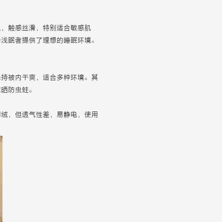
似，触感丝滑，特别适合敏感肌
为浅眠者提供了理想的睡眠环境。
保持被内干爽，适合多种环境。其
晾晒防虫蛀。
羽绒，但透气性差，易静电，使用