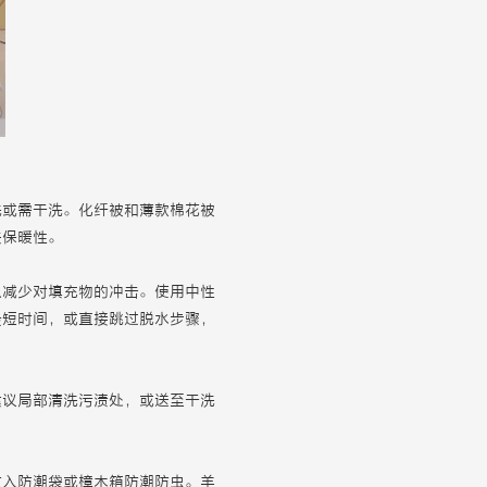
洗或需干洗。化纤被和薄款棉花被
失保暖性。
以减少对填充物的冲击。使用中性
最短时间，或直接跳过脱水步骤，
建议局部清洗污渍处，或送至干洗
。
放入防潮袋或樟木箱防潮防虫。羊