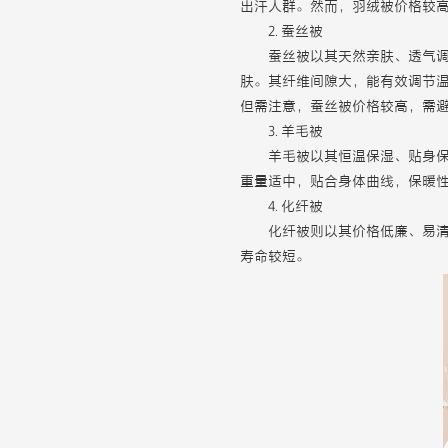
出汗人群。然而，羽绒被价格较
2. 蚕丝被
蚕丝被以其天然亲肤、透气
肤。其纤维间隙大，能有效调节
但需注意，蚕丝被价格较高，需
3. 羊毛被
羊毛被以其恒温保湿、贴身
重量适中，贴合身体曲线，保暖
4. 化纤被
化纤被则以其价格低廉、易
寿命较短。