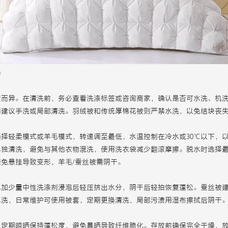
养
质而异。在清洗前，务必查看洗涤标签或咨询商家，确认是否可水洗、机
则建议手洗或局部清洗。羽绒被和传统厚棉花被则严禁水洗，以免结块丧
择轻柔模式或羊毛模式，转速调至最低，水温控制在冷水或30℃以下，
单独清洗，避免与其他衣物混洗，使用洗衣袋减少翻滚摩擦。脱水时选择
免悬挂导致变形，羊毛/蚕丝被需阴干。
水加少量中性洗涤剂浸泡后轻压挤出水分，阴干后轻拍恢复蓬松。蚕丝被
水洗，日常维护可使用被套，定期更换清洗，局部污渍用湿布擦拭后阴干
，定期晾晒保持蓬松度，避免暴晒导致纤维脆化。存放前确保完全干燥，