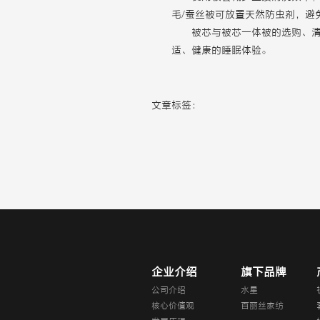
毛/蚕丝被可放置天然防虫剂，避
被芯与被芯一体被的选购、
适、健康的睡眠体验。
文章标签：
企业介绍
旗下品牌
公司介绍
水星
核心价值观
百丽丝家纺