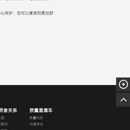
细心呵护，您可以享受到更加舒
资者关系
质量直通车
价图
质量动态
司概况
沟通专线