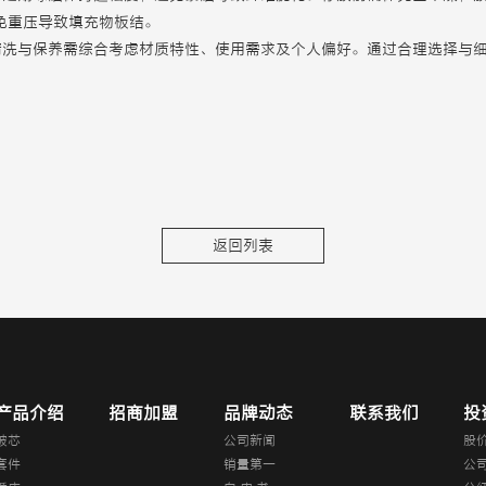
免重压导致填充物板结。
清洗与保养需综合考虑材质特性、使用需求及个人偏好。通过合理选择与
返回列表
产品介绍
招商加盟
品牌动态
联系我们
投
被芯
公司新闻
股
套件
销量第一
公