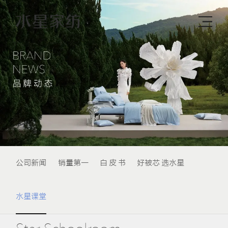
公司新闻
销量第一
白 皮 书
好被芯 选水星
水星课堂