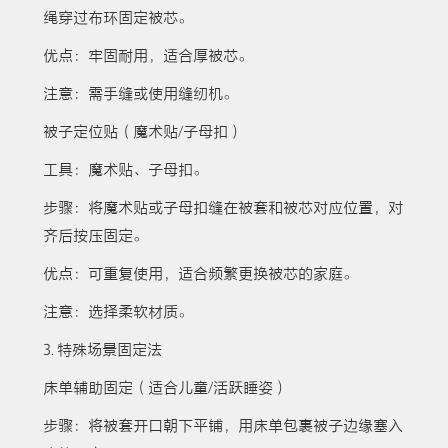
绳穿过布环固定被芯。
优点：牢固耐用，适合厚被芯。
注意：需手缝或使用缝纫机。
被子定位贴（魔术贴/子母扣）
工具：魔术贴、子母扣。
步骤：将魔术贴或子母扣缝在被套和被芯对应位置，对
齐后按压固定。
优点：可重复使用，适合频繁更换被芯的家庭。
注意：选择柔软材质。
3. 特殊场景固定法
床单辅助固定（适合儿童/活跃睡姿）
步骤：将被套开口朝下平铺，用床单包裹被子边缘塞入