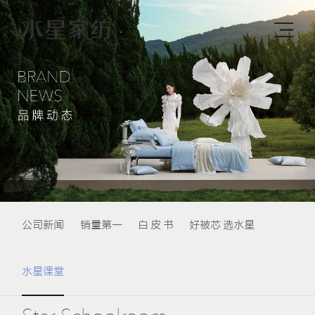
公司新闻
销量第一
白 皮 书
好被芯 选水星
水星课堂