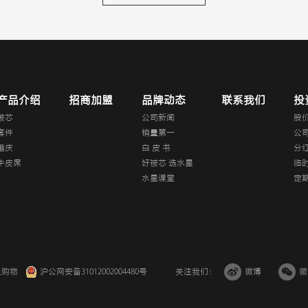
产品介绍
招商加盟
品牌动态
联系我们
投
被芯
公司新闻
股
套件
销量第一
公
婚庆
白 皮 书
分
牛皮席
好被芯 选水星
临
水星课堂
定
上购物
沪公网安备31012002004480号
关注我们：
微博
微