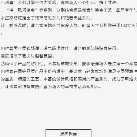
同心利事”系列以同心结为灵感，寓意新人心心相印、携手共进。
”、“禧·凤羽鎏金”等系列，分别结合福禄元素与鎏金工艺，彰显奢华
，水星家纺还推出了纯棉磨毛系列和轻奢天丝系列。
计，触感温暖，适合寒冷地区或怕冷人群；轻奢天丝系列则采用100支长
求。
庆四件套面料柔软舒适、透气吸湿性佳，适合敏感肌肤贴身使用。
为婚房增添了喜庆与温馨氛围。
工艺确保了产品的耐用性，不易起球或变形，能够陪伴新人走过每一个幸
庆四件套在同等品质产品中价格适中，基础款与轻奢款均能满足不同预算
越的品质、精湛的工艺、丰富的设计风格和实用的产品系列，成为了新婚
里，让水星家纺婚庆四件套为新人的幸福生活添砖加瓦。
返回列表