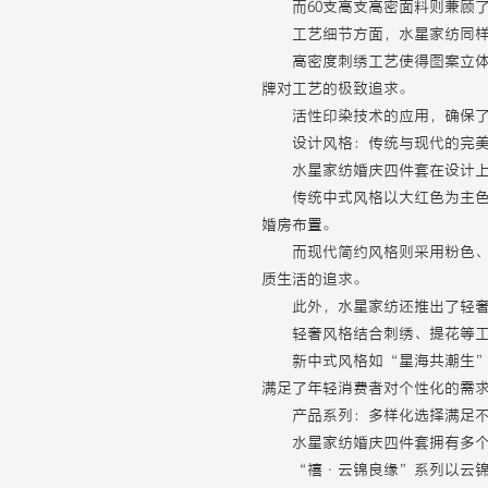
而60支高支高密面料则兼顾
工艺细节方面，水星家纺同
高密度刺绣工艺使得图案立
牌对工艺的极致追求。
活性印染技术的应用，确保
设计风格：传统与现代的完
水星家纺婚庆四件套在设计
传统中式风格以大红色为主
婚房布置。
而现代简约风格则采用粉色
质生活的追求。
此外，水星家纺还推出了轻
轻奢风格结合刺绣、提花等
新中式风格如“星海共潮生
满足了年轻消费者对个性化的需
产品系列：多样化选择满足
水星家纺婚庆四件套拥有多
“禧·云锦良缘”系列以云