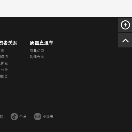
资者关系
质量直通车
价图
质量动态
司概况
沟通专线
红扩股
时公告
期报告
信
抖音
小红书