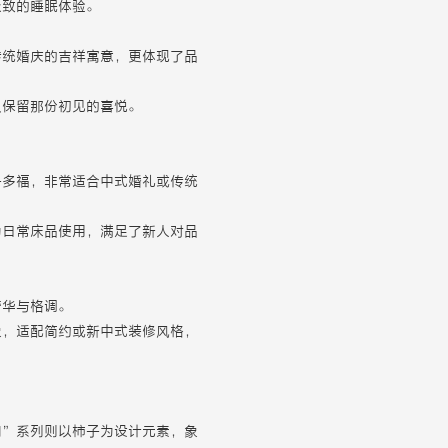
极致的睡眠体验。
传统婚庆的吉祥寓意，更体现了品
久保留那份初见的喜悦。
子多福，非常适合中式婚礼或传统
为日常床品使用，满足了新人对品
奢华与格调。
象，适配简约或新中式装修风格，
门”系列则以柿子为设计元素，象