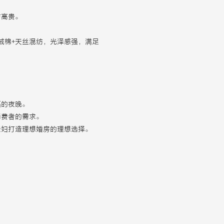
与高贵。
绒棉+天丝混纺，光泽感强，满足
福的夜晚。
消费者的需求。
夫妇打造理想婚房的理想选择。