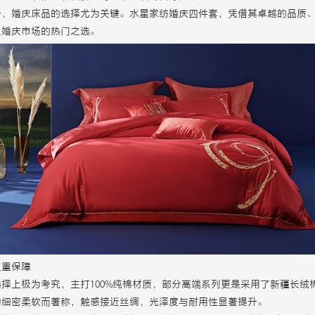
一，婚庆床品的选择尤为关键。水星家纺婚庆四件套，凭借其卓越的品质
及婚庆市场的热门之选。
双重保障
择上极为考究，主打100%纯棉材质，部分高端系列更是采用了新疆长绒棉
物细密柔软而著称，触感接近丝绸，光泽度与耐用性显著提升。