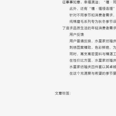
征事事如意、幸福满溢；“禧·
此外，还有“禧·福禄连理
针对不同季节和消费者需求
纯棉磨毛系列专为秋冬季节设
了追求品质生活的年轻消费者需
用户反馈
用户普遍反映，水星家纺婚
刺绣图案精致、色彩鲜艳，
同时，高支高密面料与精湛
在性价比方面，水星家纺婚
水星家纺婚庆四件套以其卓
在这个充满爱与希望的季节
文章标签：