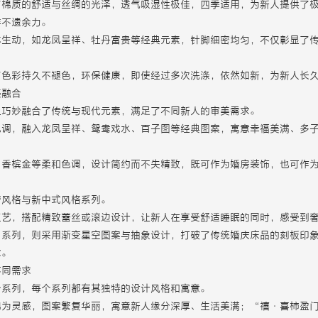
了棉质的舒适与丝绸的光泽，透气吸湿性极佳，四季适用，为新人提供了
样不遗余力。
体生动，如龙凤呈祥、牡丹富贵等经典元素，针脚细密均匀，不仅彰显了
了色彩持久不褪色，环保健康，即使经过多次洗涤，依然如新，为新人长
美融合
上巧妙融合了传统与现代元素，满足了不同新人的审美需求。
色调，融入龙凤呈祥、鸳鸯戏水、百子图等经典图案，寓意幸福美满、多
、香槟金等柔和色调，设计简约而不失精致，既可作为婚房装饰，也可作
奢风格与新中式风格系列。
工艺，搭配精致蕾丝或滚边设计，让新人在享受舒适睡眠的同时，感受到
”系列，则采用渐变星空图案与抽象设计，打破了传统婚庆床品的刻板印
求。
不同需求
个系列，每个系列都有其独特的设计风格和寓意。
锦为灵感，图案繁复华丽，寓意新人缘分深厚、生活美满；“禧·喜柿盈