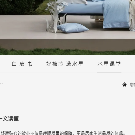
白 皮 书
好被芯 选水星
水星课堂
m
您
一文读懂
床舒适贴心的
被芯
不仅是睡眠质量的保障，更是居家生活品质的体现。