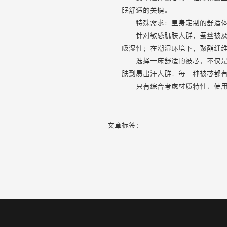
眠舒适的关键。
特殊需求：量身定制的舒适
针对敏感肌肤人群，蚕丝被
吸湿性；在潮湿环境下，聚酯纤
选择一床舒适的被芯，不仅
肤到易出汗人群，每一种被芯都
只有综合考虑材质特性、使
文章标签：