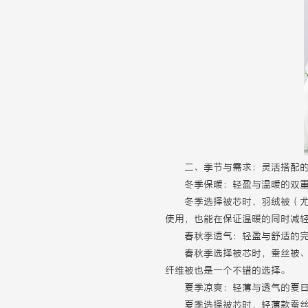
二、季节与需求：灵活搭配
冬季保暖：轻盈与温暖的双
冬季选择被芯时，羽绒被（
使用，也能在保证温暖的同时减
春秋季透气：轻盈与舒适的
春秋季选择被芯时，蚕丝被
纤维被也是一个不错的选择。
夏季凉爽：轻薄与透气的夏
夏季选择被芯时，轻薄款蚕