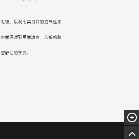
羊毛被，以利用其良好的透气性和
从冬季保暖到夏季凉爽，从敏感肌
温馨舒适的享受。