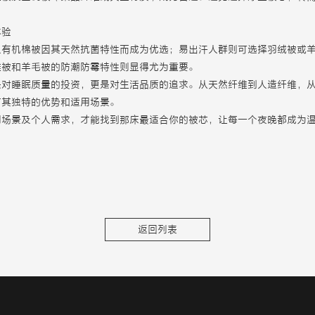
体验
及有机棉被因其天然抗菌特性而成为优选；易出汗人群则可选择羽绒被或
维被和羊毛被的防潮防霉特性则显得尤为重要。
是对睡眠质量的投资，更是对生活品质的追求。从天然纤维到人造纤维，
有其独特的优势和适用场景。
用场景及个人需求，才能找到那床最适合你的被芯，让每一个夜晚都成为
返回列表