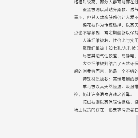
格相对较高，部分人群可能存在
蚕丝被则以其贴身柔软、透
重压，但其天然亲肤感仍让人爱
棉花被作为传统选择，以其
点也不容忽视，需定期翻新以保
人造纤维被芯：性价比与实
聚酯纤维被（如七孔/九孔被
尽管其透气性较差、易静电
大豆纤维被则结合了天然环
感的消费者而言，仍是一个不错
特殊材质被芯：高端定制的
羊毛被以其天然恒温、吸湿
控，仍让许多消费者趋之若鹜。
驼绒被则以其保暖性极强、
场上假货的存在，也要求消费者