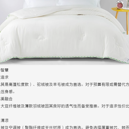
的智慧
重追求
尤其是高蓬松度款）、驼绒被及羊毛被成为首选。对于预算有限或需替代
轻压身感。
完美融合
、大豆纤维被及薄款羽绒被因其良好的透气性而备受推崇。对于追求性价
日清凉
丝被及空调被（聚酯纤维或天丝材质）成为首选。避免选择厚重被芯，转