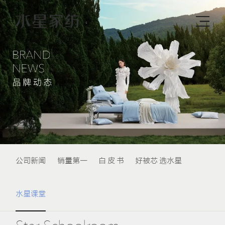
公司新闻
销量第一
白 皮 书
好被芯 选水星
水星课堂