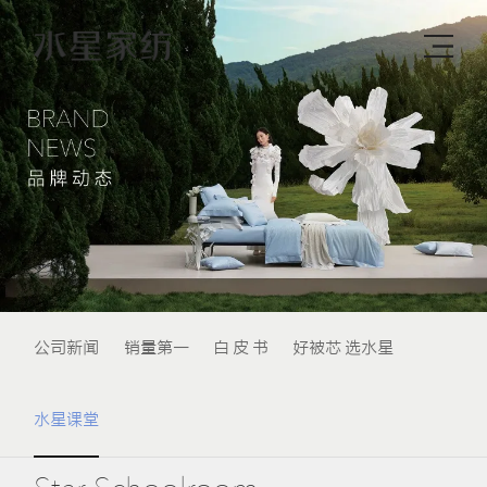
公司新闻
销量第一
白 皮 书
好被芯 选水星
水星课堂