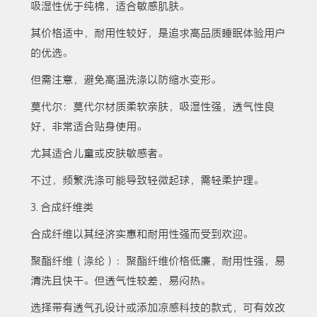
吸湿性优于纯棉，适合敏感肌肤。
其价格适中，耐用性较好，是追求高品质睡眠体验用户
的优选。
但需注意，避免高温洗涤以防缩水变形。
莫代尔：莫代尔材质柔软亲肤，吸湿性强，透气性良
好，非常适合贴身使用。
尤其适合儿童或皮肤敏感者。
不过，频繁洗涤可能导致轻微起球，需轻柔护理。
3. 合成纤维类
合成纤维以其经济实惠和耐用性强而受到欢迎。
聚酯纤维（涤纶）：聚酯纤维价格低廉，耐用性强，易
清洗且快干。但透气性较差，易闷热。
选择带有透气孔设计或添加凉感科技的款式，可有效改