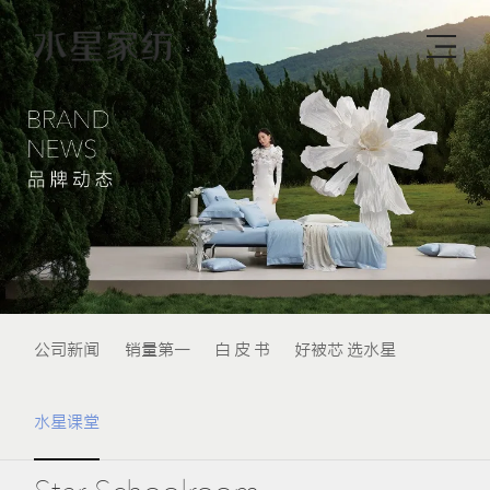
公司新闻
销量第一
白 皮 书
好被芯 选水星
水星课堂