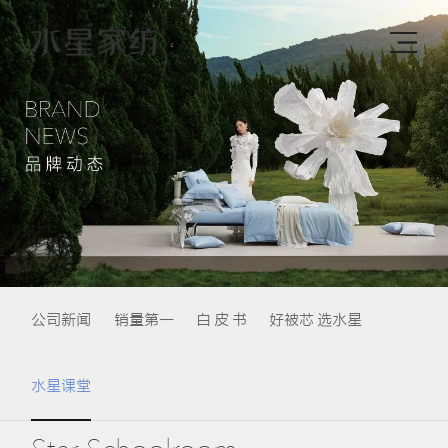
公司新闻
销量第一
白 皮 书
好被芯 选水星
水星课堂