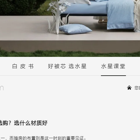
白 皮 书
好被芯 选水星
水星课堂
m
您
选购？选什么材质好
之一，而婚房的布置则是这一时刻的重要见证。