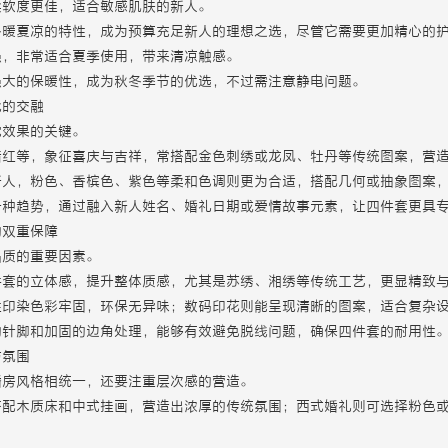
柔软度更佳，适合敏感肌肤的新人。
冬暖夏凉的特性，成为预算充足新人的理想之选，尽管它需要更加精心的
强，非常适合夏季使用，带来清凉触感。
强大的保暖性，成为秋冬季节的优选，不过需注意静电问题。
代的交融
觉效果的关键。
暗红等，象征喜庆与吉祥，常搭配金色刺绣或龙凤、牡丹等传统图案，营
新人，粉色、香槟色、紫色等柔和色调则更为合适，搭配几何或抽象图案
一种趋势，通过融入新人姓名、婚礼日期或爱情故事元素，让四件套更具
的双重保障
品质的重要因素。
件套的立体感，提升整体质感，尤其是苏绣、湘绣等传统工艺，更显精致
性印染色彩牢固，环保无异味；数码印花则能呈现清晰的图案，适合复杂
的针脚和加固的边角处理，能够有效避免脱线问题，确保四件套的耐用性
与氛围
婚房风格相统一，还要注重层次感的营造。
搭配木质床和中式挂画，营造出浓厚的传统氛围；西式婚礼则可选择粉色