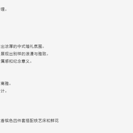
护理。
造出浓厚的中式婚礼氛围。
，展现出别样的浪漫与雅致。
专属感和纪念意义。
与高雅。
设计。
。
或香槟色四件套搭配铁艺床和鲜花