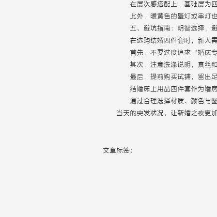
在层次感搭配上，基础层为
此外，暖黄色的壁灯或串灯
五、避坑指南：明智选择，
在选购结婚四件套时，新人
首先，不要过度追求“婚庆
其次，注意洗涤说明，真丝
最后，提前购买试铺，留出
结婚床上用品四件套作为婚
通过合理选择材质、颜色与
当天的突发状况，让新婚之夜更
文章标签：