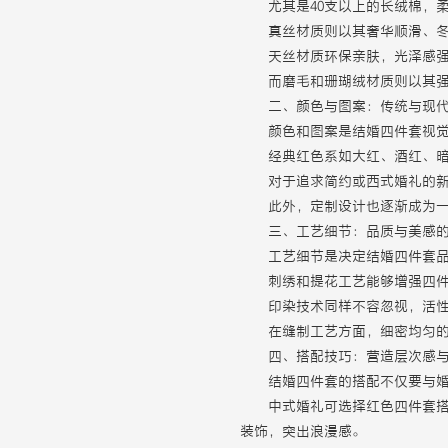
尤其是40支以上的长绒棉，
真丝材质则以其奢华顺滑、
天丝材质环保亲肤，光泽感
而磨毛和珊瑚绒材质则以其
二、颜色与图案：传统与现
颜色和图案是结婚四件套视
经典红色系如大红、酒红、
对于追求简约或西式婚礼的
此外，定制设计也逐渐成为
三、工艺细节：品质与美感
工艺细节是决定结婚四件套
刺绣和提花工艺能够增强四
印染技术同样不容忽视，活
在缝制工艺方面，细密均匀
四、搭配技巧：营造层次感
结婚四件套的搭配不仅要与
中式婚礼可选择红色四件套
装饰，突出浪漫感。