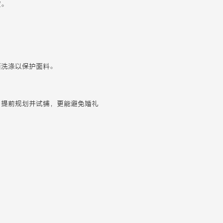
度。
面洗涤以保护面料。
。提前规划并试铺，更能避免婚礼
。