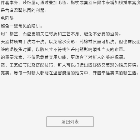
四件套本身，装饰层可通过叠加毛毯、抱枕或蕾丝床尾巾来增加视觉丰富
也是营造温馨氛围的利器。
避免陷阱
需避免一些常见的陷阱。
专用”标签，而应更加关注材质和工艺本身，避免不必要的溢价。
和天丝材质需手洗或干洗，以免缩水变形；纯棉材质虽可机洗，但也需反
足够的退换货时间，以防尺寸不符或色差问题影响婚礼当天的布置。
房的重要元素，不仅承载着实用功能，更蕴含了对新人的美好祝福。
图案、工艺细节以及搭配技巧，新人可以打造出既舒适又美观的婚房环境
加完美。愿每一对新人都能在温馨浪漫的婚房中，开启幸福美满的新生活
返回列表