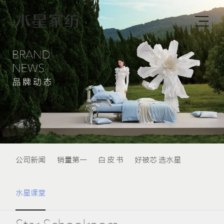
公司新闻
销量第一
白 皮 书
好被芯 选水星
水星课堂