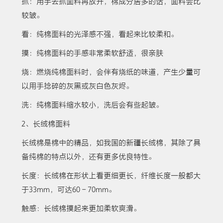
抓：用手去抓面料再放开，棉成分居多的话，面料会比
较皱。
看：纯棉面料的光泽感不强，看起来比较柔和。
摸：纯棉面料的手感非常柔软舒适，很亲肤
烧：燃烧纯棉面料时，会伴有烧纸的味道，产生少量可
以用手捻碎的灰黑或灰白色灰烬。
洗：纯棉面料缩水较小，洗后会有些起皱。
2、长绒棉面料
长绒棉是棉中的精品，如我国的新疆长绒棉，其除了具
备纯棉的特点以外，还有更多优良特性。
长度：长绒棉在形状上看更细更长，纤维长度一般都大
于33mm，可达60－70mm。
触感：长绒棉摸起来更加柔软爽滑。