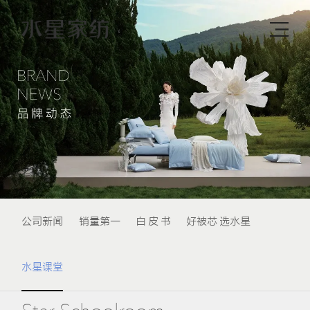
公司新闻
销量第一
白 皮 书
好被芯 选水星
水星课堂