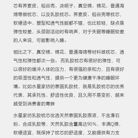
芯有荞麦皮、稻谷壳、决明子、真空棉、棉花、普通海
绵等做枕芯，以及乳胶枕芯。荞麦皮、稻谷壳等枕芯，
软硬适中、塑型和透气性能都不错，也比较轻，缺点是
弹性较差，头颈部活动时有响声，对于失眠等睡眠较差
的人来说，可能影响入睡。
相比之下，真空棉、棉花、普通海绵等材料做枕芯，透
气性和弹性都次一些。 而乳胶枕芯有很好的弹性，可
以很好的缓冲人体的压力，有很强的亲和力，且有很好
的吸湿性和透气性，提供一个更为健康干净的睡眠环
境。比如水星家纺的泰国乳胶枕，就是乳胶枕芯的优秀
代表，其承托性、舒适性优良，且久用不易变形，越来
越受到消费者的青睐
水星家纺乳胶枕芯优选天然泰国乳胶原液，不含滑石
粉、合成乳胶等，天然乳胶含量高达90％，丰满Q弹，
软硬适宜，既保持了枕芯的舒适度，又能提供有力支