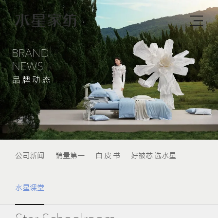
公司新闻
销量第一
白 皮 书
好被芯 选水星
水星课堂