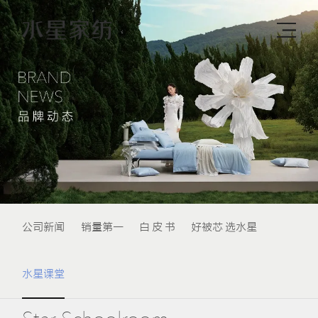
公司新闻
销量第一
白 皮 书
好被芯 选水星
水星课堂