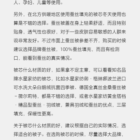
人、孕妇、儿童等使用。
另外，在北方供暖地区使用蚕丝填充的被芯冬天使用也
算是不错的选择。蚕丝被盖在身上轻柔舒适，而且特别
贴身，透气性也很好，对于一些皮肤容易敏感的人群来
说非常友好。不过市面上蚕丝被参差不齐，购买的时候
建议选择品牌蚕丝被，100％蚕丝填充，而且有检测
口，能看到蚕丝的真实情况。
被芯什么材质的好，如果拿不定主意，可以看看知名品
牌水星家纺的被芯，比如水星家纺御·格琳娜波兰进口
可水洗大朵白鹅绒抗菌四季被、德国全真丝金桑蚕丝被
－薇尔莉特，都是不错的选择，或者水星家纺黄金搭档
·精品型蚕丝·羽绒被，兼具羽绒和蚕丝的优点，三层
填充，保暖性更高。
关于被芯什么材质的好，建议根据自己的实际情况，选
择适合的被子。在选购被芯的时候，尽量选择大品牌，