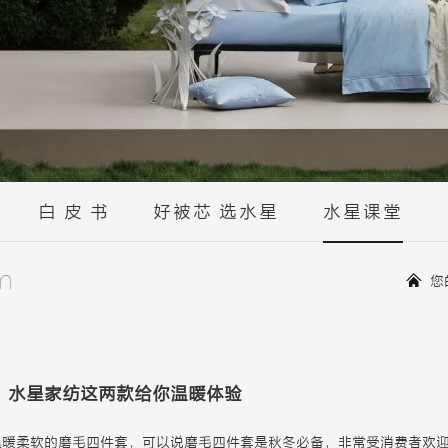
白 皮 书
好被芯 选水星
水星课堂
m
您
？水星家纺这两款给你温暖体验
温暖柔软的磨毛四件套，可以说磨毛四件套是秋冬必备，非常受消费者欢