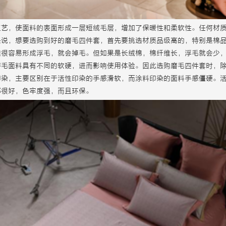
工艺，使面料的表面形成一层短绒毛层，增加了保暖性和柔软性。任何材
是说，想要选购到好的磨毛四件套，首先要挑选材质品级高的，特别是棉
维很容易形成浮毛，就会掉毛。但如果是长绒棉，棉纤维长，浮毛就会少
磨毛面料具有不同的软硬，进而影响使用体验。因此选购磨毛四件套时，
印染，主要区别在于活性印染的手感滑软，而涂料印染的面料手感僵硬。
都很好，色牢度强，而且环保。