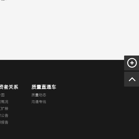
资者关系
质量直通车
价图
质量动态
司概况
沟通专线
红扩股
时公告
期报告