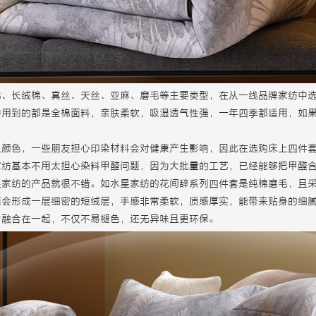
棉、长绒棉、真丝、天丝、亚麻、磨毛等主要类型，在从一线品牌家纺中
中用到的都是全棉面料，亲肤柔软，吸湿透气性强，一年四季都适用，如
上颜色，一些朋友担心印染材料会对健康产生影响，因此在选购床上四件
家纺基本不用太担心染料甲醛问题，因为大批量的工艺，已经能够把甲醛
星家纺的产品就很不错。如水星家纺的花间辞系列四件套是纯棉磨毛，且
面会形成一层细密的短绒层，手感非常柔软，质感厚实，能带来贴身的细
匀融合在一起，不仅不易褪色，还无异味且更环保。