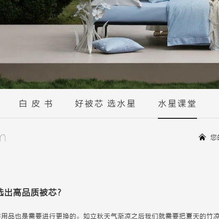
白 皮 书
好被芯 选水星
水星课堂
m
您
选出高品质被芯？
纺用品也是需要进行更换的。如立秋天气渐凉之后我们就需要把夏天的竹