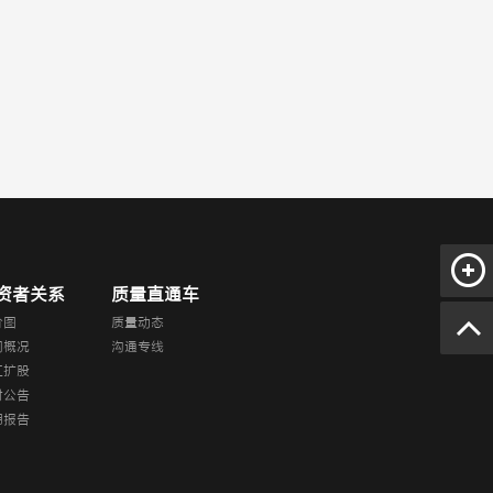
资者关系
质量直通车
价图
质量动态
司概况
沟通专线
红扩股
时公告
期报告