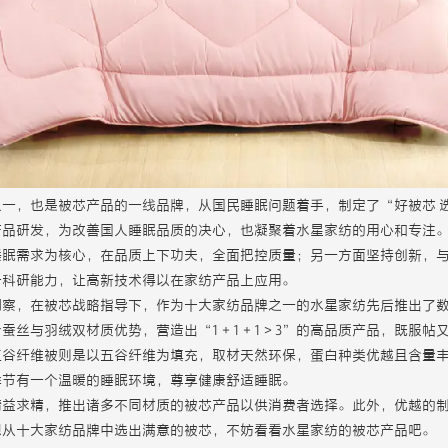
一，也是被芯产品的一线品牌，从国民睡眠问题着手，制定了“好被芯 
产品研发，为改善国人睡眠品质的决心，也凝聚着水星家纺的用心和专注
睡眠需求为核心，在品质上下功夫，全面把控质量；另一方面坚持创新，
升科研能力，让高新技术得以在家纺产品上应用。
洞察，在被芯战略指导下，作为十大家纺品牌之一的水星家纺先后推出了
蚕丝与羽绒双材质优势，营造出“1＋1＋1＞3”的高品质产品，既服帖
五谷纤维被则是以五谷纤维为填充，取材天然环保，蛋白种类优越且含量
季节有一个温暖的睡眠环境，尊享健康舒适睡眠。
精益求精，推出诸多不同材质的被芯产品以供消费者选择。此外，优越的
想从十大家纺品牌中选出满意的被芯，不妨看看水星家纺的被芯产品吧。