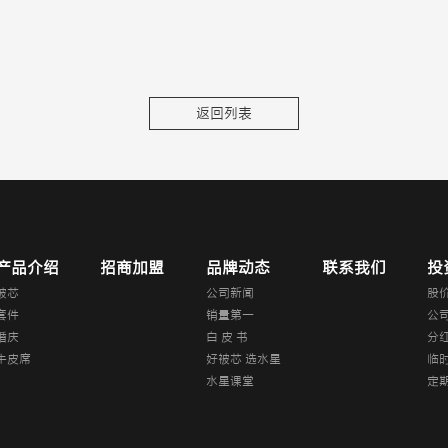
返回列表
产品介绍
招商加盟
品牌动态
联系我们
投
被芯
公司新闻
股
套件
销量第一
公
婚庆
白 皮 书
分
牛皮席
好被芯 选水星
临
水星课堂
定