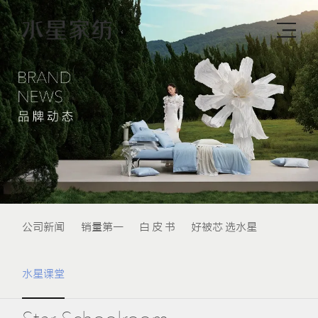
公司新闻
销量第一
白 皮 书
好被芯 选水星
水星课堂