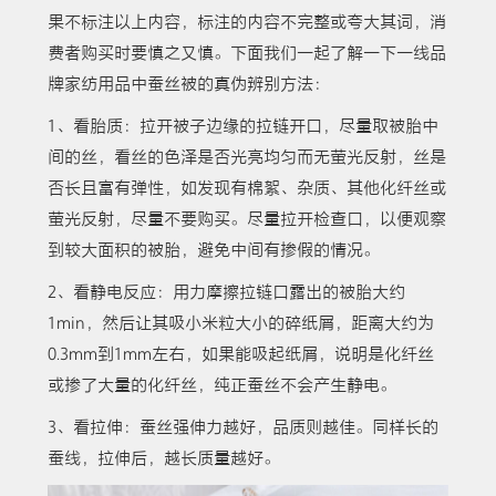
果不标注以上内容，标注的内容不完整或夸大其词，消
费者购买时要慎之又慎。下面我们一起了解一下一线品
牌家纺用品中蚕丝被的真伪辨别方法：
1、看胎质：拉开被子边缘的拉链开口，尽量取被胎中
间的丝，看丝的色泽是否光亮均匀而无萤光反射，丝是
否长且富有弹性，如发现有棉絮、杂质、其他化纤丝或
萤光反射，尽量不要购买。尽量拉开检查口，以便观察
到较大面积的被胎，避免中间有掺假的情况。
2、看静电反应：用力摩擦拉链口露出的被胎大约
1min，然后让其吸小米粒大小的碎纸屑，距离大约为
0.3mm到1mm左右，如果能吸起纸屑，说明是化纤丝
或掺了大量的化纤丝，纯正蚕丝不会产生静电。
3、看拉伸：蚕丝强伸力越好，品质则越佳。同样长的
蚕线，拉伸后，越长质量越好。