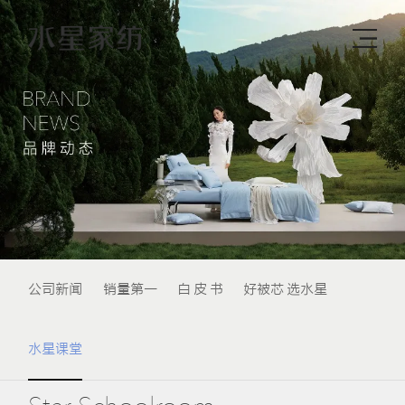
公司新闻
销量第一
白 皮 书
好被芯 选水星
水星课堂